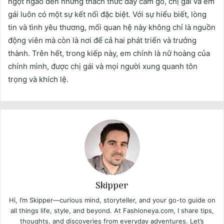
ngọt ngào đến những thách thức đầy cam go, chị gái và em
gái luôn có một sự kết nối đặc biệt. Với sự hiểu biết, lòng
tin và tình yêu thương, mối quan hệ này không chỉ là nguồn
động viên mà còn là nơi để cả hai phát triển và trưởng
thành. Trên hết, trong kiếp này, em chính là nữ hoàng của
chính mình, được chị gái và mọi người xung quanh tôn
trọng và khích lệ.
Skipper
Hi, I’m Skipper—curious mind, storyteller, and your go-to guide on
all things life, style, and beyond. At Fashioneya.com, I share tips,
thoughts, and discoveries from everyday adventures. Let’s