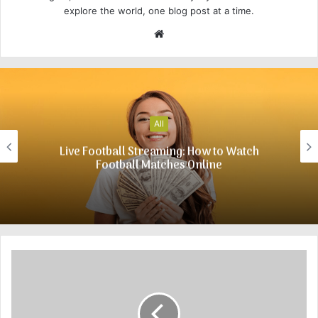
explore the world, one blog post at a time.
W
e
b
s
i
t
All
e
Live Football Streaming: How to Watch
Football Matches Online