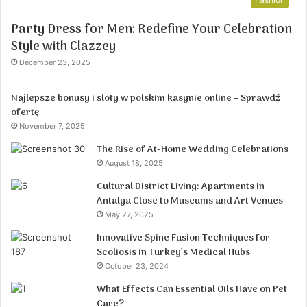
Party Dress for Men: Redefine Your Celebration
Style with Clazzey
December 23, 2025
Najlepsze bonusy i sloty w polskim kasynie online – Sprawdź
ofertę
November 7, 2025
The Rise of At-Home Wedding Celebrations
August 18, 2025
Cultural District Living: Apartments in
Antalya Close to Museums and Art Venues
May 27, 2025
Innovative Spine Fusion Techniques for
Scoliosis in Turkey’s Medical Hubs
October 23, 2024
What Effects Can Essential Oils Have on Pet
Care?