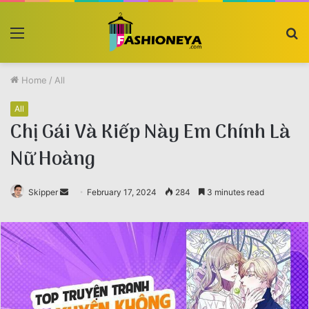
Menu
S
fo
Home
/
All
All
Chị Gái Và Kiếp Này Em Chính Là
Nữ Hoàng
Skipper
Send
February 17, 2024
284
3 minutes read
an
email